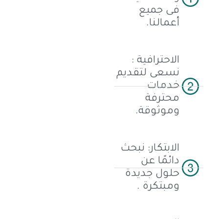
فى جميع
أعمالنا.
الاحترافية :
نسعى لتقديم
خدمات
محترفة
وموثوقة.
الابتكار: نبحث
دائمًا عن
حلول جديدة
ومبتكرة .