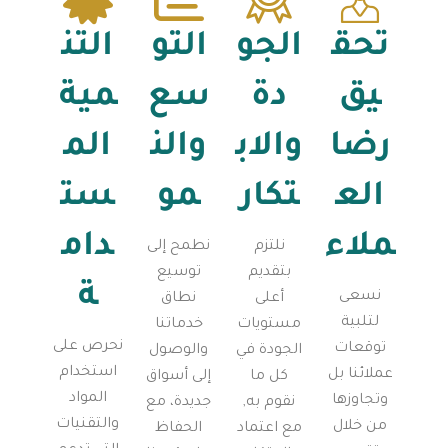
تحق
الجو
التو
التن
يق
دة
سع
مية
رضا
والاب
والن
الم
الع
تكار
مو
ست
ملاء
دام
نلتزم
نطمح إلى
بتقديم
توسيع
ة
نسعى
أعلى
نطاق
لتلبية
مستويات
خدماتنا
نحرص على
توقعات
الجودة في
والوصول
استخدام
عملائنا بل
كل ما
إلى أسواق
المواد
وتجاوزها
نقوم به,
جديدة، مع
والتقنيات
من خلال
مع اعتماد
الحفاظ