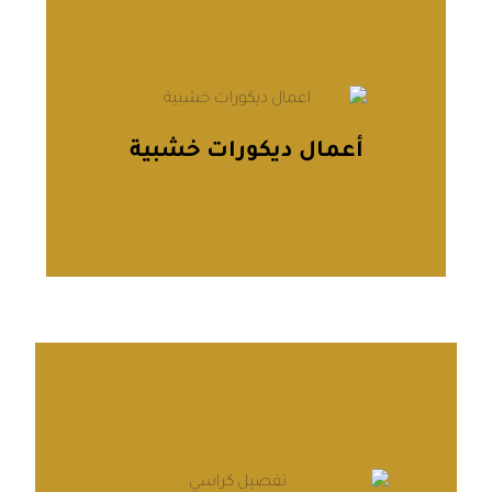
أعمال ديكور خشبية
نُبدع في تصميم وتنفيذ الديكورات الخشبية بجودة
أعمال ديكورات خشبية
عالية، سواء كانت حوائط مزخرفة، أسقف خشبية، أو
أثاث مدمج، لنحقق لك ديكورًا راقيًا ومتناغمًا.
يتعلم أكثر
تفصيل وتنجيد الجلسات
أو الأطقم والكراسي