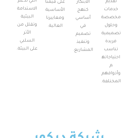
التي تدعم
تقديم
الابتكار
على قيمنا
الاستدامة
خدمات
كنهج
الأساسية
البيئية
مخصصة
أساسي
ومعاييرنا
وتقلل من
وحلول
في
العالية.
الأثر
تصميمية
تصميم
السلبي
فريدة
وتنفيذ
على البيئة.
تناسب
المشاريع.
احتياجاته
م
وأذواقهم
المختلفة.