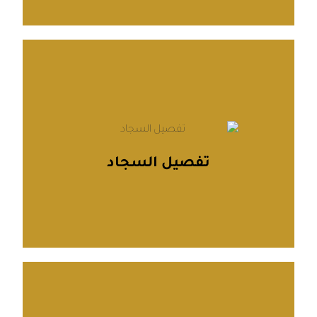
يتعلم أكثر
تفصيل سجاد
نُقدم تفصيل السجاد بأعلى معايير الجودة، مع تصاميم
تفصيل السجاد
وألوان تناسب كافة الأذواق، لنمنح مساحتك طابعًا فخمًا
ودافئًا.
يتعلم أكثر