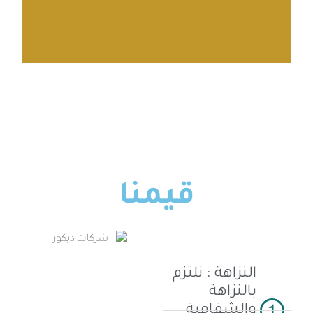
يتعلم أكثر
قيمنا
النزاهة : نلتزم
بالنزاهة
والشفافية