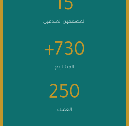
15
المصممين المبدعين
+
730
المشاريع
250
العملاء