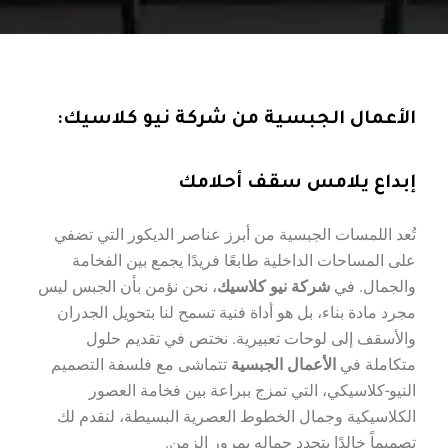
الأعمال الجبسية من شركة نيو كلاسيك:
إبداع يلامس سقف أحلامك
تُعد اللمسات الجبسية من أبرز عناصر الديكور التي تضفي
على المساحات الداخلية طابعًا فريدًا يجمع بين الفخامة
والجمال. في
شركة نيو كلاسيك
، نحن نؤمن بأن الجبس ليس
مجرد مادة بناء، بل هو أداة فنية تسمح لنا بتحويل الجدران
والأسقف إلى لوحات تعبيرية. نختص في تقديم حلول
متكاملة في
الأعمال الجبسية
تتماشى مع فلسفة التصميم
النيو-كلاسيكي، التي تمزج ببراعة بين فخامة العصور
الكلاسيكية وجمال الخطوط العصرية البسيطة، لنقدم لك
تصميماً خالدًا يتجدد جماله بمرور الزمن.