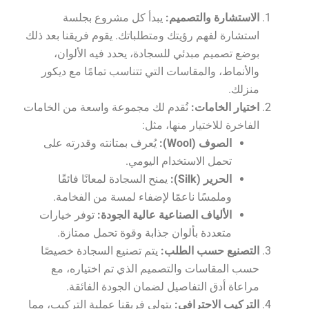
الاستشارة والتصميم:
يبدأ كل مشروع بجلسة
استشارة لفهم رؤيتك ومتطلباتك. يقوم فريقنا بعد ذلك
بوضع تصميم مبدئي للسجادة، يحدد فيه الألوان،
والأنماط، والمقاسات التي تتناسب تمامًا مع ديكور
منزلك.
اختيار الخامات:
نُقدم لك مجموعة واسعة من الخامات
الفاخرة للاختيار منها، مثل:
الصوف (Wool):
يُعرف بمتانته وقدرته على
تحمل الاستخدام اليومي.
الحرير (Silk):
يمنح السجادة لمعانًا فائقًا
وملمسًا ناعمًا لإضفاء لمسة من الفخامة.
الألياف الصناعية عالية الجودة:
توفر خيارات
متعددة بألوان جذابة وقوة تحمل ممتازة.
التصنيع حسب الطلب:
يتم تصنيع السجادة خصيصًا
حسب المقاسات والتصميم الذي تم اختياره، مع
مراعاة أدق التفاصيل لضمان الجودة الفائقة.
التركيب الاحترافي:
يتولى فريقنا عملية التركيب، مما